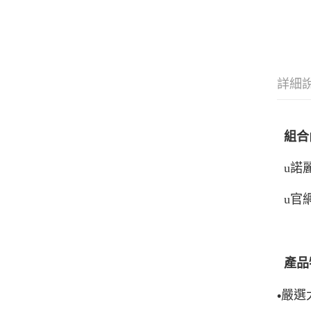
詳細
組合
u諾
u
官網
產品
嚴選
•