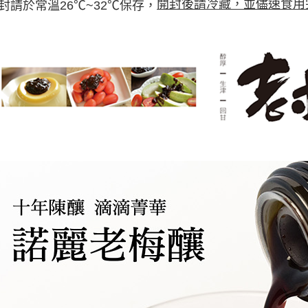
開封後請冷藏，並儘速食用
封請於常溫26℃~32℃保存，