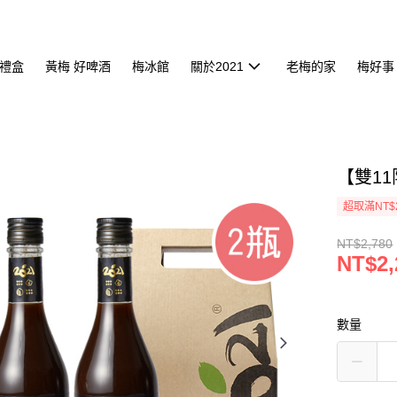
禮盒
黃梅 好啤酒
梅冰館
關於2021
老梅的家
梅好事
【雙1
超取滿NT$
NT$2,780
NT$2,
數量