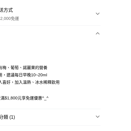
送方式
2,000免運
次付款
付款
有梅、葡萄、諾麗果的營養
，建議每日早晚10~20ml
人喜好，加入溫熱、冰水稀釋飲用
$1,800元享免運優惠^_^
類 (1)