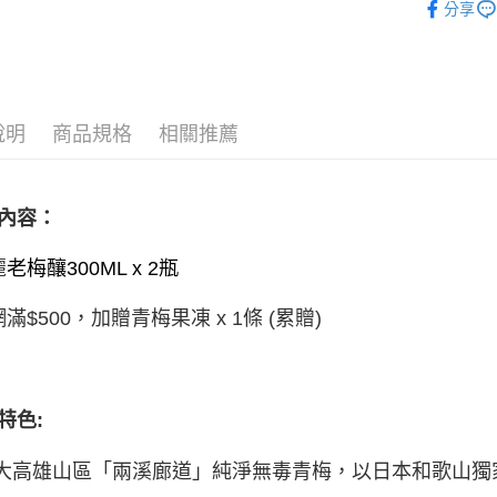
分享
全家取貨
每筆NT$6
7-11取貨
每筆NT$6
說明
商品規格
相關推薦
新竹物流
每筆NT$1
內容：
麗
老梅釀300ML x 2瓶
滿$500，加贈青梅果凍 x 1條 (累贈)
特色:
大高雄山區「兩溪廊道」純淨無毒青梅，以日本和歌山獨