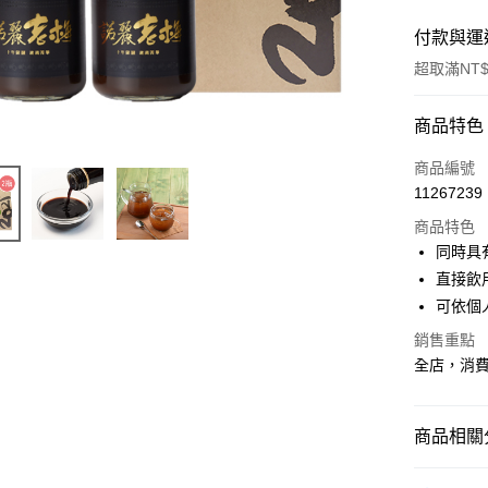
付款與運
超取滿NT$
付款方式
商品特色
信用卡一
商品編號
11267239
超商取貨
商品特色
LINE Pay
同時具
直接飲用
Apple Pay
可依個
街口支付
銷售重點
全店，消費滿
悠遊付
全盈+PAY
商品相關分
運送方式
雙11限定