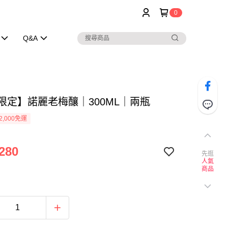
0
Q&A
1限定】諾麗老梅釀｜300ML｜兩瓶
2,000免運
280
先逛
人氣
商品