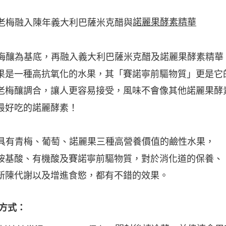
諾麗果酵素精華
老梅融入
陳年義大利巴薩米克醋與
梅釀為基底，再融入義大利巴薩米克醋及諾麗果酵素精華
果是一種高抗氧化的水果，
其
「賽諾寧前驅物質」
更是它
老梅釀調合，讓人更容易接受，
風味不會像其他諾麗果酵
最好吃的諾麗酵素！
具有青梅、葡萄、諾麗果三種高營養價值的鹼性水果，
胺基酸、有機酸及賽諾寧前驅物質，對於消化道的保養、
新陳代謝以及增進食慾，都有不錯的效果。
方式：