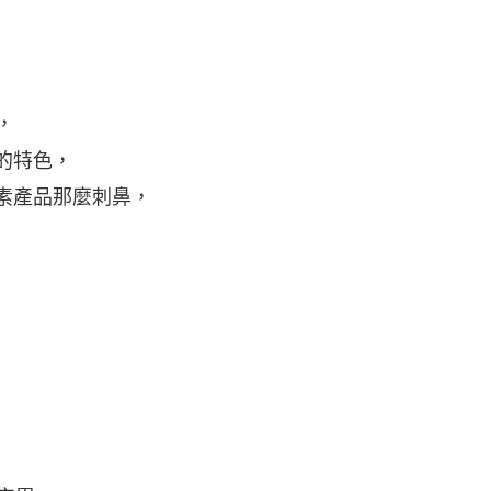
，
的特色，
素產品那麼刺鼻，