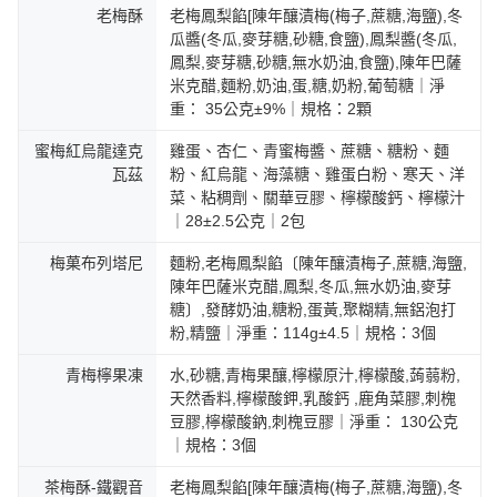
老梅酥
老梅鳳梨餡[陳年釀漬梅(梅子,蔗糖,海鹽),冬
瓜醬(冬瓜,麥芽糖,砂糖,食鹽),鳳梨醬(冬瓜,
鳳梨,麥芽糖,砂糖,無水奶油,食鹽),陳年巴薩
米克醋,麵粉,奶油,蛋,糖,奶粉,葡萄糖｜淨
重： 35公克±9%｜規格：2顆
蜜梅紅烏龍達克
雞蛋、杏仁、青蜜梅醬、蔗糖、糖粉、麵
瓦茲
粉、紅烏龍、海藻糖、雞蛋白粉、寒天、洋
菜、粘稠劑、關華豆膠、檸檬酸鈣、檸檬汁
｜28±2.5公克｜2包
梅菓布列塔尼
麵粉,老梅鳳梨餡〔陳年釀漬梅子,蔗糖,海鹽,
陳年巴薩米克醋,鳳梨,冬瓜,無水奶油,麥芽
糖〕,發酵奶油,糖粉,蛋黃,聚糊精,無鋁泡打
粉,精鹽｜淨重：114g±4.5｜規格：3個
青梅檸果凍
水,砂糖,青梅果釀,檸檬原汁,檸檬酸,蒟蒻粉,
天然香料,檸檬酸鉀,乳酸鈣 ,鹿角菜膠,刺槐
豆膠,檸檬酸鈉,刺槐豆膠｜淨重： 130公克
｜規格：3個
茶梅酥-鐵觀音
老梅鳳梨餡[陳年釀漬梅(梅子,蔗糖,海鹽),冬