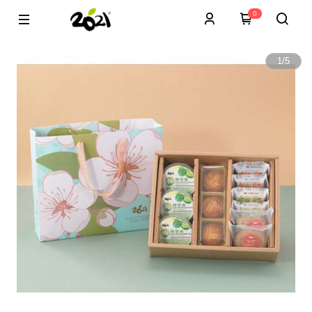
0
1
/
5