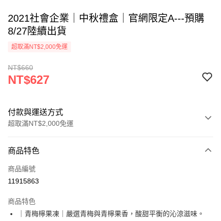
2021社會企業｜中秋禮盒｜官網限定A---預購
8/27陸續出貨
超取滿NT$2,000免運
NT$660
NT$627
付款與運送方式
超取滿NT$2,000免運
付款方式
商品特色
信用卡一次付款
商品編號
超商取貨付款
11915863
LINE Pay
商品特色
Apple Pay
｜青梅檸果凍｜嚴選青梅與青檸果香，酸甜平衡的沁涼滋味。