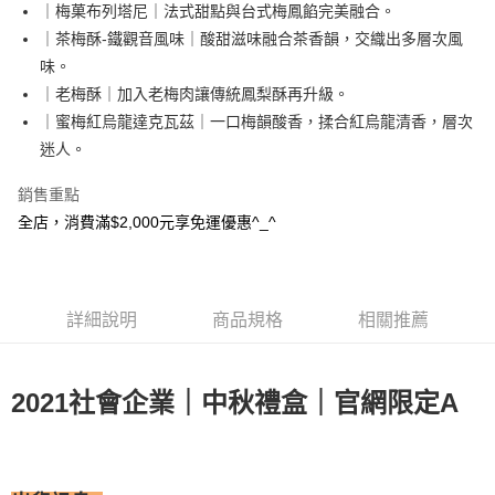
｜梅菓布列塔尼｜法式甜點與台式梅鳳餡完美融合。
街口支付
｜茶梅酥-鐵觀音風味｜酸甜滋味融合茶香韻，交織出多層次風
悠遊付
味。
｜老梅酥｜加入老梅肉讓傳統鳳梨酥再升級。
全盈+PAY
｜蜜梅紅烏龍達克瓦茲｜一口梅韻酸香，揉合紅烏龍清香，層次
迷人。
運送方式
全家取貨付款
銷售重點
每筆NT$65，滿NT$2,000(含以上)免運費
全店，消費滿$2,000元享免運優惠^_^
7-11取貨付款
每筆NT$65，滿NT$2,000(含以上)免運費
詳細說明
商品規格
相關推薦
新竹物流宅配
每筆NT$150，滿NT$2,000(含以上)免運費
2021社會企業｜中秋禮盒｜官網限定A