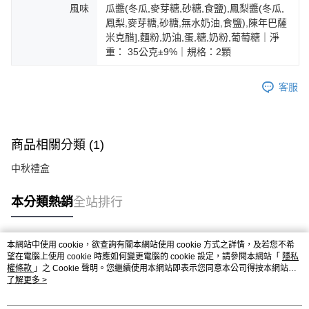
風味
瓜醬(冬瓜,麥芽糖,砂糖,食鹽),鳳梨醬(冬瓜,
鳳梨,麥芽糖,砂糖,無水奶油,食鹽),陳年巴薩
米克醋],麵粉,奶油,蛋,糖,奶粉,葡萄糖｜淨
重： 35公克±9%｜規格：2顆
客服
商品相關分類 (1)
中秋禮盒
本分類熱銷
全站排行
本網站中使用 cookie，欲查詢有關本網站使用 cookie 方式之詳情，及若您不希
熱門標籤
望在電腦上使用 cookie 時應如何變更電腦的 cookie 設定，請參閱本網站「
隱私
權條款
」之 Cookie 聲明。您繼續使用本網站即表示您同意本公司得按本網站使
用條款之 Cookie 聲明使用 cookie。
了解更多 >