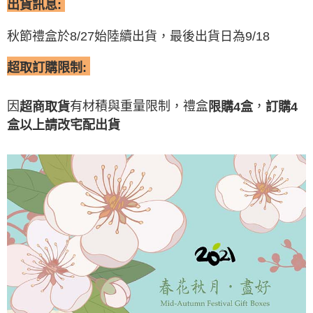
出貨訊息:
秋節禮盒於8/27始陸續出貨，最後出貨日為9/18
超取訂購限制
:
因
有材積與重量限制，禮盒
，
超商取貨
限購
4
盒
訂購4
盒以上
請改宅配出貨